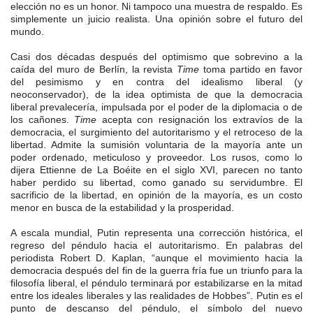
elección no es un honor. Ni tampoco una muestra de respaldo. Es
simplemente un juicio realista. Una opinión sobre el futuro del
mundo.
Casi dos décadas después del optimismo que sobrevino a la
caída del muro de Berlín, la revista
Time
toma partido en favor
del pesimismo y en contra del idealismo liberal (y
neoconservador), de la idea optimista de que la democracia
liberal prevalecería, impulsada por el poder de la diplomacia o de
los cañones.
Time
acepta con resignación los extravíos de la
democracia, el surgimiento del autoritarismo y el retroceso de la
libertad. Admite la sumisión voluntaria de la mayoría ante un
poder ordenado, meticuloso y proveedor. Los rusos, como lo
dijera Ettienne de La Boéite en el siglo XVI, parecen no tanto
haber perdido su libertad, como ganado su servidumbre. El
sacrificio de la libertad, en opinión de la mayoría, es un costo
menor en busca de la estabilidad y la prosperidad.
A escala mundial, Putin representa una corrección histórica, el
regreso del péndulo hacia el autoritarismo. En palabras del
periodista Robert D. Kaplan, “aunque el movimiento hacia la
democracia después del fin de la guerra fría fue un triunfo para la
filosofía liberal, el péndulo terminará por estabilizarse en la mitad
entre los ideales liberales y las realidades de Hobbes”. Putin es el
punto de descanso del péndulo, el símbolo del nuevo