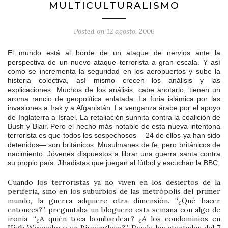
MULTICULTURALISMO
Posted on
12 agosto, 2006
El mundo está al borde de un ataque de nervios ante la
perspectiva de un nuevo ataque terrorista a gran escala. Y así
como se incrementa la seguridad en los aeropuertos y sube la
histeria colectiva, así mismo crecen los análisis y las
explicaciones. Muchos de los análisis, cabe anotarlo, tienen un
aroma rancio de geopolítica enlatada. La furia islámica por las
invasiones a Irak y a Afganistán. La venganza árabe por el apoyo
de Inglaterra a Israel. La retaliación sunnita contra la coalición de
Bush y Blair. Pero el hecho más notable de esta nueva intentona
terrorista es que todos los sospechosos —24 de ellos ya han sido
detenidos— son británicos. Musulmanes de fe, pero británicos de
nacimiento. Jóvenes dispuestos a librar una guerra santa contra
su propio país. Jihadistas que juegan al fútbol y escuchan la BBC.
Cuando los terroristas ya no viven en los desiertos de la
periferia, sino en los suburbios de las metrópolis del primer
mundo, la guerra adquiere otra dimensión. “¿Qué hacer
entonces?”, preguntaba un bloguero esta semana con algo de
ironia. “¿A quién toca bombardear? ¿A los condominios en