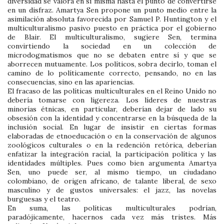
diversidad se valora en sí misma hasta el punto de convertirse
en un disfraz. Amartya Sen propone un punto medio entre la
asimilación absoluta favorecida por Samuel P. Huntington y el
multiculturalismo pasivo puesto en práctica por el gobierno
de Blair. El multiculturalismo, sugiere Sen, termina
convirtiendo la sociedad en un colección de
microdogmatismos que no se debaten entre sí y que se
aborrecen mutuamente. Los políticos, sobra decirlo, toman el
camino de lo políticamente correcto, pensando, no en las
consecuencias, sino en las apariencias.
El fracaso de las políticas multiculturales en el Reino Unido no
debería tomarse con ligereza. Los líderes de nuestras
minorías étnicas, en particular, deberían dejar de lado su
obsesión con la identidad y concentrarse en la búsqueda de la
inclusión social. En lugar de insistir en ciertas formas
elaboradas de etnoeducación o en la conservación de algunos
zoológicos culturales o en la redención retórica, deberían
enfatizar la integración racial, la participación política y las
identidades múltiples. Pues como bien argumenta Amartya
Sen, uno puede ser, al mismo tiempo, un ciudadano
colombiano, de origen africano, de talante liberal, de sexo
masculino y de gustos universales: el jazz, las novelas
burguesas y el teatro.
En suma, las políticas multiculturales podrían,
paradójicamente, hacernos cada vez más tristes. Más