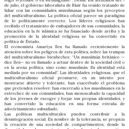
High Wycombe o en Birmingham?”. Desde los atentados del 7
de julio, el gobierno laboralista de Blair ha venido tratando de
lidiar con las comunidades musulmanas según los preceptos
del multiculturalismo. La política oficial parece un paradigma
de lo políticamente correcto. Los líderes religiosos han
recibido el tratamiento de embajadores de sus comunidades, la
educación en la fe islámica se ha financiado desde arriba y la
promoción de la identidad religiosa se ha convertido en
política de Estado.
El economista Amartya Sen ha llamado recientemente la
atención sobre los peligros de esta política, sobre las trampas
del multiculturalismo bienhechor. “Un musulmán británico —
dice Sen— no es llamado a actuar dentro de la sociedad civil o
en la arena política, sino como musulmán. Su identidad está
mediada por su comunidad”. Las identidades religiosas, que el
multiculturalismo oficial promueve, en un intento por
mostrarse abierto y tolerante, han exacerbado el problema
que pretenden resolver: han encerrado a los musulmanes en la
estrechez de sus comunidades, han menoscabado la capacidad
de los jóvenes de escoger y forjar sus propias identidades, y
han convertido la educación en una forma extraña de
adoctrinamiento subsidiado.
Las políticas multiculturales pueden contribuir a la
desintegración social. En nombre de la tolerancia, se propicia
la creación de una sociedad de compartimentos, donde la