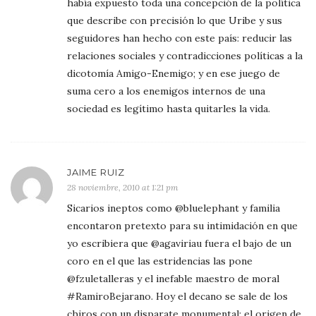
había expuesto toda una concepción de la política
que describe con precisión lo que Uribe y sus
seguidores han hecho con este país: reducir las
relaciones sociales y contradicciones políticas a la
dicotomía Amigo-Enemigo; y en ese juego de
suma cero a los enemigos internos de una
sociedad es legítimo hasta quitarles la vida.
JAIME RUIZ
28 noviembre, 2010 at 1:21 pm
Sicarios ineptos como @bluelephant y familia
encontaron pretexto para su intimidación en que
yo escribiera que @agaviriau fuera el bajo de un
coro en el que las estridencias las pone
@fzuletalleras y el inefable maestro de moral
#RamiroBejarano. Hoy el decano se sale de los
chiros con un disparate monumental: el origen de