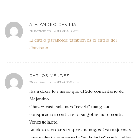
ALEJANDRO GAVIRIA
28 noviembre, 2010 at 3:14 am
El estilo paranoide también es el estilo del
chavismo
.
CARLOS MÉNDEZ
28 noviembre, 2010 at 3:41 am
Iba a decir lo mismo que el 2do comentario de
Alejandro.
Chavez casi cada mes "revela" una gran
conspiracion contra el o su gobierno o contra
Venezuela,etc.
La idea es crear siempre enemigos (extranjeros y
nacionales) y que se esta "en la lucha" contra ellos,