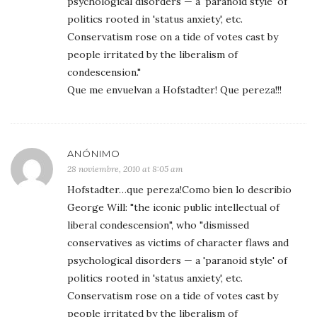
psychological disorders — a 'paranoid style' of
politics rooted in 'status anxiety', etc.
Conservatism rose on a tide of votes cast by
people irritated by the liberalism of
condescension."
Que me envuelvan a Hofstadter! Que pereza!!!
ANÓNIMO
28 noviembre, 2010 at 8:05 am
Hofstadter…que pereza!Como bien lo describio
George Will: "the iconic public intellectual of
liberal condescension", who "dismissed
conservatives as victims of character flaws and
psychological disorders — a 'paranoid style' of
politics rooted in 'status anxiety', etc.
Conservatism rose on a tide of votes cast by
people irritated by the liberalism of