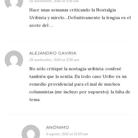
28 noviembre, 2010 at 5:19 am
Hace unas semanas criticando la Nostalgia
Uribista y mírelo…Definitivamente la lengua es el
azote del …
ALEJANDRO GAVIRIA
28 noviembre, 2010 at 5:50 am
No sólo critiqué la nostagia uribista: confesé
también que la sentía. En todo caso Uribe es un
remedio providencial para el mal de muchos
columnistas (me incluyo por supuesto): la falta de
tema.
ANÓNIMO
6 agosto, 2012 at 12:05 am