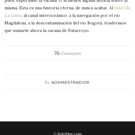
pues, esperando la vacuna. O al menos alguna noticia sobre la
misma. Esta es una historia eterna, de nunca acabar. Al
túnel de
La Línea
, al canal interoceánico, a la navegación por el río
Magdalena, a la descontaminación del río Bogotá, tendremos
que sumarle ahora la vacuna de Patarroyo.
76
Comments
By
ADMINISTRADOR
©
SoloPine.com