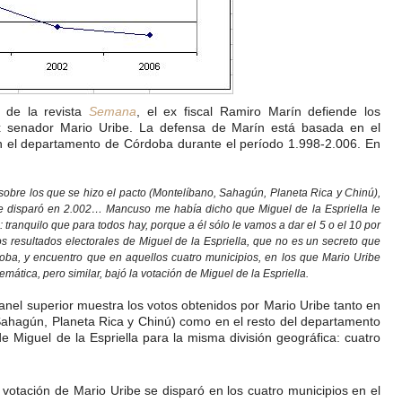
n de la revista
Semana
, el ex fiscal Ramiro Marín defiende los
ex senador Mario Uribe. La defensa de Marín está basada en el
n el departamento de Córdoba durante el período 1.998-2.006. En
bre los que se hizo el pacto (Montelíbano, Sahagún, Planeta Rica y Chinú),
se disparó en 2.002… Mancuso me había dicho que Miguel de la Espriella le
: tranquilo que para todos hay, porque a él sólo le vamos a dar el 5 o el 10 por
os resultados electorales de Miguel de la Espriella, que no es un secreto que
oba, y encuentro que en aquellos cuatro municipios, en los que Mario Uribe
ática, pero similar, bajó la votación de Miguel de la Espriella.
l panel superior muestra los votos obtenidos por Mario Uribe tanto en
 Sahagún, Planeta Rica y Chinú) como en el resto del departamento
e Miguel de la Espriella para la misma división geográfica: cuatro
 votación de Mario Uribe se disparó en los cuatro municipios en el