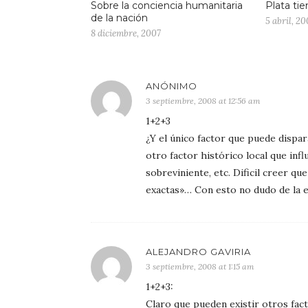
Sobre la conciencia humanitaria
Plata ti
de la nación
5 abril, 2
8 diciembre, 2007
ANÓNIMO
3 septiembre, 2008 at 12:56 am
1+2+3
¿Y el único factor que puede dispar
otro factor histórico local que inf
sobreviniente, etc. Dificil creer qu
exactas»… Con esto no dudo de la e
ALEJANDRO GAVIRIA
3 septiembre, 2008 at 1:15 am
1+2+3:
Claro que pueden existir otros fact