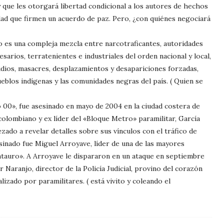
 que les otorgará libertad condicional a los autores de hechos
ad que firmen un acuerdo de paz. Pero, ¿con quiénes negociará
smo es una compleja mezcla entre narcotraficantes, autoridades
sarios, terratenientes e industriales del orden nacional y local,
dios, masacres, desplazamientos y desapariciones forzadas,
eblos indígenas y las comunidades negras del país. ( Quien se
o 00», fue asesinado en mayo de 2004 en la ciudad costera de
o colombiano y ex líder del «Bloque Metro» paramilitar, García
zado a revelar detalles sobre sus vínculos con el tráfico de
inado fue Miguel Arroyave, líder de una de las mayores
entauro». A Arroyave le dispararon en un ataque en septiembre
 Naranjo, director de la Policía Judicial, provino del corazón
lizado por paramilitares. ( está vivito y coleando el