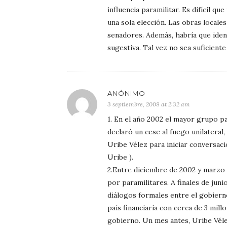
influencia paramilitar. Es difícil q
una sola elección. Las obras locale
senadores. Además, habría que identi
sugestiva. Tal vez no sea suficien
ANÓNIMO
3 septiembre, 2008 at 2:32 am
1. En el año 2002 el mayor grupo p
declaró un cese al fuego unilateral
Uribe Vélez para iniciar conversac
Uribe ).
2.Entre diciembre de 2002 y marzo
por paramilitares. A finales de jun
diálogos formales entre el gobiern
país financiaría con cerca de 3 mil
gobierno. Un mes antes, Uribe Véle