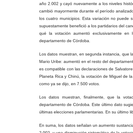
año 2.002 y cayó nuevamente a los niveles histór
cambió mayormente durante el período analizado
los cuatro municipios. Esta variación no puede s
supuestamente benefició a los partidarios del can
qué la votación aumentó exclusivamente en l
departamento de Córdoba.
Los datos muestran, en segunda instancia, que la 
Mario Uribe: aumentó en el resto del departamento
es compatible con las declaraciones de Salvatore
Planeta Rica y Chinú, la votación de Miguel de l
como ya se dijo, en 7.500 votos.
Los datos muestran, finalmente, que la vot
departamento de Córdoba. Este último dato sugie
últimas elecciones parlamentarias. En su último li
En suma, los datos señalan un aumento sustancia
2.002, y una disminución sistemática de la votac