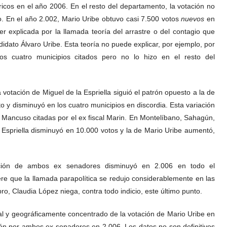
icos en el año 2006. En el resto del departamento, la votación no
. En el año 2.002, Mario Uribe obtuvo casi 7.500 votos
nuevos
en
er explicada por la llamada teoría del arrastre o del contagio que
didato Álvaro Uribe. Esta teoría no puede explicar, por ejemplo, por
os cuatro municipios citados pero no lo hizo en el resto del
votación de Miguel de la Espriella siguió el patrón opuesto a la de
 y disminuyó en los cuatro municipios en discordia. Esta variación
 Mancuso citadas por el ex fiscal Marin. En Montelíbano, Sahagún,
a Espriella disminuyó en 10.000 votos y la de Mario Uribe aumentó,
ación de ambos ex senadores disminuyó en 2.006 en todo el
re que la llamada parapolítica se redujo considerablemente en las
bro, Claudia López niega, contra todo indicio, este último punto.
l y geográficamente concentrado de la votación de Mario Uribe en
ión por ambos ex senadores en 2.006. Los datos no son definitivos