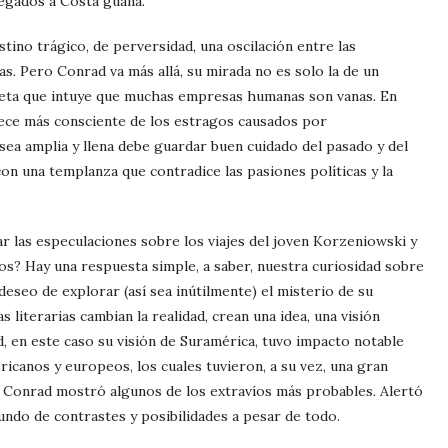
legados a Costa guana.
ino trágico, de perversidad, una oscilación entre las
tas. Pero Conrad va más allá, su mirada no es solo la de un
oeta que intuye que muchas empresas humanas son vanas. En
rece más consciente de los estragos causados por
a sea amplia y llena debe guardar buen cuidado del pasado y del
on una templanza que contradice las pasiones políticas y la
ar las especulaciones sobre los viajes del joven Korzeniowski y
ños? Hay una respuesta simple, a saber, nuestra curiosidad sobre
deseo de explorar (así sea inútilmente) el misterio de su
 literarias cambian la realidad, crean una idea, una visión
 en este caso su visión de Suramérica, tuvo impacto notable
icanos y europeos, los cuales tuvieron, a su vez, una gran
de Conrad mostró algunos de los extravíos más probables. Alertó
undo de contrastes y posibilidades a pesar de todo.