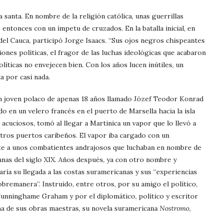
santa. En nombre de la religión católica, unas guerrillas
entonces con un ímpetu de cruzados. En la batalla inicial, en
del Cauca, participó Jorge Isaacs. “Sus ojos negros chispeantes
siones políticas, el fragor de las luchas ideológicas que acabaron
olíticas no envejecen bien. Con los años lucen inútiles, un
a por casi nada.
n joven polaco de apenas 18 años llamado Józef Teodor Konrad
 en un velero francés en el puerto de Marsella hacia la isla
acuciosos, tomó al llegar a Martinica un vapor que lo llevó a
tros puertos caribeños. El vapor iba cargado con un
e a unos combatientes andrajosos que luchaban en nombre de
anas del siglo XIX. Años después, ya con otro nombre y
ría su llegada a las costas suramericanas y sus “experiencias
 sobremanera”. Instruido, entre otros, por su amigo el político,
Cunninghame Graham y por el diplomático, político y escritor
a de sus obras maestras, su novela suramericana
Nostromo
,