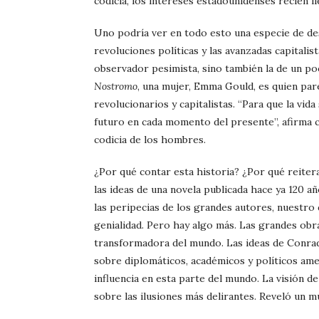
codicia, los intereses estadounidenses recién l
Uno podría ver en todo esto una especie de dest
revoluciones políticas y las avanzadas capitalis
observador pesimista, sino también la de un p
Nostromo
, una mujer, Emma Gould, es quien pa
revolucionarios y capitalistas. “Para que la vid
futuro en cada momento del presente”, afirma c
codicia de los hombres.
¿Por qué contar esta historia? ¿Por qué reiter
las ideas de una novela publicada hace ya 120 a
las peripecias de los grandes autores, nuestro 
genialidad. Pero hay algo más. Las grandes obras
transformadora del mundo. Las ideas de Conrad,
sobre diplomáticos, académicos y políticos amer
influencia en esta parte del mundo. La visión 
sobre las ilusiones más delirantes. Reveló un m