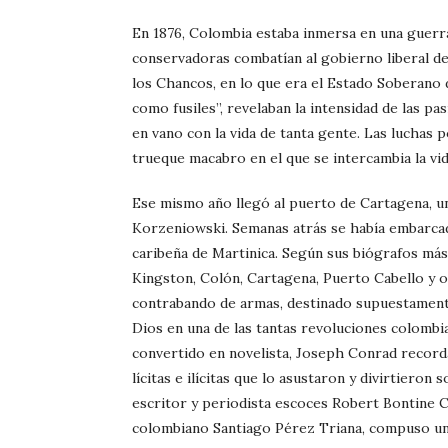
En 1876, Colombia estaba inmersa en una guerra 
conservadoras combatían al gobierno liberal de 
los Chancos, en lo que era el Estado Soberano 
como fusiles”, revelaban la intensidad de las pa
en vano con la vida de tanta gente. Las luchas p
trueque macabro en el que se intercambia la vid
Ese mismo año llegó al puerto de Cartagena, u
Korzeniowski. Semanas atrás se había embarcado
caribeña de Martinica. Según sus biógrafos más 
Kingston, Colón, Cartagena, Puerto Cabello y o
contrabando de armas, destinado supuestament
Dios en una de las tantas revoluciones colombi
convertido en novelista, Joseph Conrad recorda
lícitas e ilícitas que lo asustaron y divirtieron
escritor y periodista escoces Robert Bontine 
colombiano Santiago Pérez Triana, compuso un