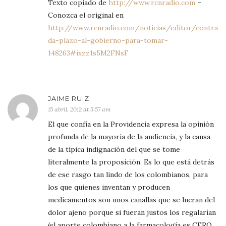
Texto copiado de
http://www.rcnradio.com
–
Conozca el original en
http://www.rcnradio.com/noticias/editor/contralo
da-plazo-al-gobierno-para-tomar-
148263#ixzz1s5M2FNsF
JAIME RUIZ
15 abril, 2012 at 5:57 am
El que confía en la Providencia expresa la opinión
profunda de la mayoría de la audiencia, y la causa
de la típica indignación del que se tome
literalmente la proposición. Es lo que está detrás
de ese rasgo tan lindo de los colombianos, para
los que quienes inventan y producen
medicamentos son unos canallas que se lucran del
dolor ajeno porque si fueran justos los regalarían
(el aporte colombiano a la farmacología es CERO,