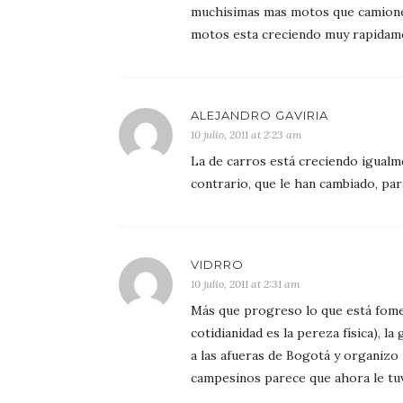
muchisimas mas motos que camioneta
motos esta creciendo muy rapidame
ALEJANDRO GAVIRIA
10 julio, 2011 at 2:23 am
La de carros está creciendo igualme
contrario, que le han cambiado, para
VIDRRO
10 julio, 2011 at 2:31 am
Más que progreso lo que está foment
cotidianidad es la pereza física), 
a las afueras de Bogotá y organizo 
campesinos parece que ahora le tuv