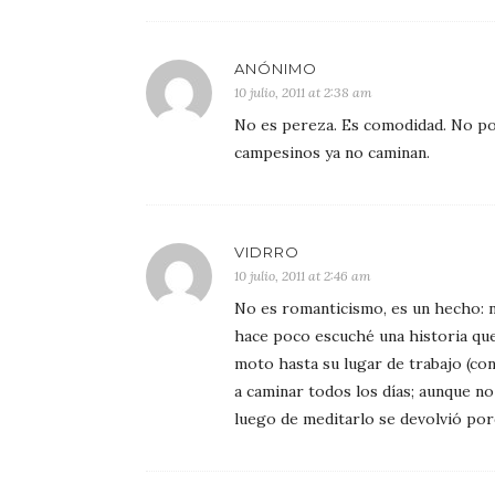
ANÓNIMO
10 julio, 2011 at 2:38 am
No es pereza. Es comodidad. No po
campesinos ya no caminan.
VIDRRO
10 julio, 2011 at 2:46 am
No es romanticismo, es un hecho: n
hace poco escuché una historia que
moto hasta su lugar de trabajo (con
a caminar todos los días; aunque no 
luego de meditarlo se devolvió porqu