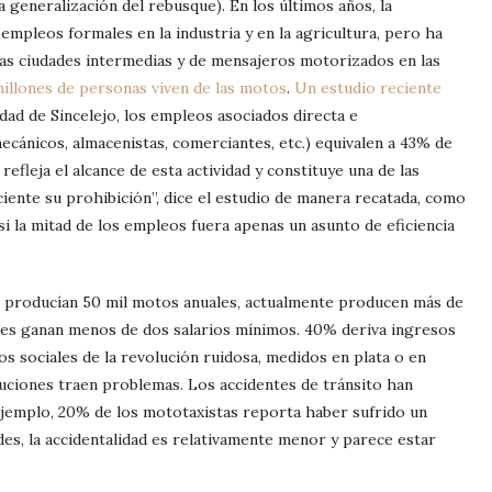
la generalización del rebusque).
En los últimos años, la
pleos formales en la industria y en la agricultura, pero ha
las ciudades intermedias y de mensajeros motorizados en las
millones de personas viven de las motos
.
Un estudio reciente
dad de Sincelejo, los empleos asociados directa e
cánicos, almacenistas, comerciantes, etc.) equivalen a 43% de
refleja el alcance de esta actividad y constituye una de las
iciente su prohibición”, dice el estudio de manera recatada, como
si la mitad de los empleos fuera apenas un asunto de eficiencia
 producían 50 mil motos anuales, actualmente producen más de
es ganan menos de dos salarios mínimos.
40% deriva ingresos
os sociales de la revolución ruidosa, medidos en plata o en
luciones traen problemas. Los accidentes de tránsito han
ejemplo, 20% de los mototaxistas reporta haber sufrido un
des, la accidentalidad es relativamente menor y parece estar