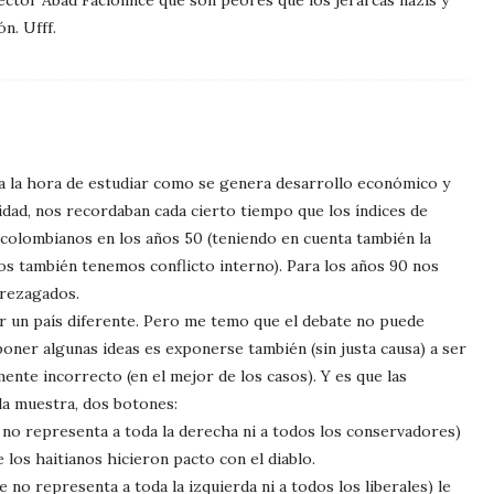
ctor Abad Faciolince que son peores que los jerarcas nazis y
n. Ufff.
 a la hora de estudiar como se genera desarrollo económico y
idad, nos recordaban cada cierto tiempo que los índices de
 colombianos en los años 50 (teniendo en cuenta también la
ros también tenemos conflicto interno). Para los años 90 nos
rezagados.
ser un país diferente. Pero me temo que el debate no puede
oner algunas ideas es exponerse también (sin justa causa) a ser
ente incorrecto (en el mejor de los casos). Y es que las
la muestra, dos botones:
no representa a toda la derecha ni a todos los conservadores)
 los haitianos hicieron pacto con el diablo.
no representa a toda la izquierda ni a todos los liberales) le