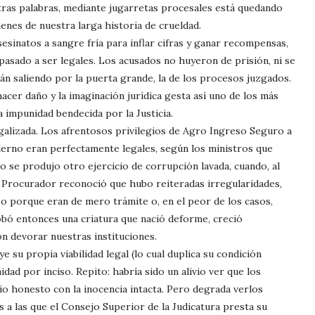
ras palabras, mediante jugarretas procesales está quedando
enes de nuestra larga historia de crueldad.
esinatos a sangre fría para inflar cifras y ganar recompensas,
asado a ser legales. Los acusados no huyeron de prisión, ni se
án saliendo por la puerta grande, la de los procesos juzgados.
acer daño y la imaginación jurídica gesta así uno de los más
 impunidad bendecida por la Justicia.
egalizada. Los afrentosos privilegios de Agro Ingreso Seguro a
erno eran perfectamente legales, según los ministros que
o se produjo otro ejercicio de corrupción lavada, cuando, al
l Procurador reconoció que hubo reiteradas irregularidades,
o porque eran de mero trámite o, en el peor de los casos,
robó entonces una criatura que nació deforme, creció
n devorar nuestras instituciones.
ye su propia viabilidad legal (lo cual duplica su condición
dad por inciso. Repito: habría sido un alivio ver que los
io honesto con la inocencia intacta. Pero degrada verlos
 a las que el Consejo Superior de la Judicatura presta su