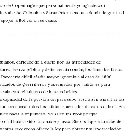
acaso de Copenhage (que personalmente yo agradezco).
fin y al cabo Colombia y Suramérica tiene una deuda de gratitud
 apoyar a Bolívar en su causa.
ianos, enriquecido a diario por las atrocidades de
itares, fuerza pública y delincuencia común, los llamados falsos
 Parecería difícil añadir mayor ignominia al caso de 1.800
razados de guerrilleros y asesinados por militares para
ficialmente el número de bajas rebeldes.
a capacidad de la perversión para superarse a sí misma. Hemos
n libres casi todos los militares acusados de estos delitos. Así,
bles hacia la impunidad. No salen los reos porque
lo cual habría sido razonable y justo. Sino porque una nube de
cuantos recovecos ofrece la ley para obtener su excarcelación