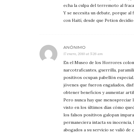
echa la culpa del terremoto al fr
Y se necesita un debate, porque al 
con Haití, desde que Petion decidio
ANÓNIMO
17 enero, 2010 at 5:26 am
En el Museo de los Horrores colomb
narcotraficantes, guerrilla, paramil
positivos ocupan pabellón especial.
jóvenes que fueron engañados, disf
obtener beneficios y aumentar arti
Pero nunca hay que menospreciar l
visto en los últimos días cómo queda
los falsos positivos galopan impara
permaneciera intacta su inocencia, 
abogados a su servicio se valió de 