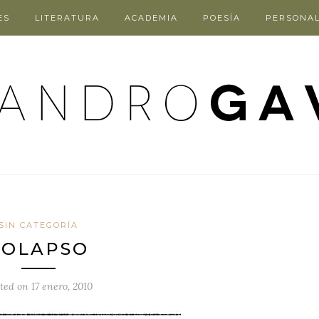
ES
LITERATURA
ACADEMIA
POESÍA
PERSONA
SIN CATEGORÍA
COLAPSO
sted on
17 enero, 2010