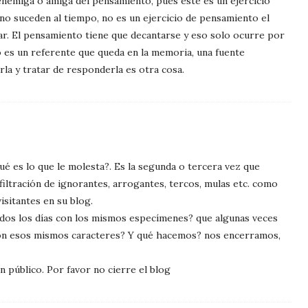
 enemiga o amiga del pensamiento, pues este es un ejercicio
, no suceden al tiempo, no es un ejercicio de pensamiento el
ar. El pensamiento tiene que decantarse y eso solo ocurre por
o es un referente que queda en la memoria, una fuente
rla y tratar de responderla es otra cosa.
ué es lo que le molesta?. Es la segunda o tercera vez que
filtración de ignorantes, arrogantes, tercos, mulas etc. como
visitantes en su blog.
odos los días con los mismos especímenes? que algunas veces
n esos mismos caracteres? Y qué hacemos? nos encerramos,
n público. Por favor no cierre el blog