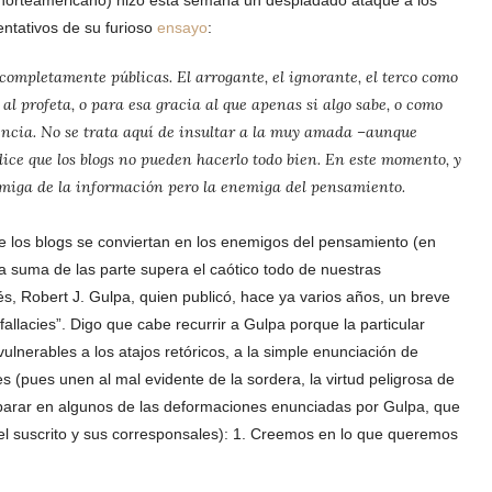
e norteamericano) hizo esta semana un despiadado ataque a los
entativos de su furioso
ensayo
:
completamente públicas. El arrogante, el ignorante, el terco como
profeta, o para esa gracia al que apenas si algo sabe, o como
ncia. No se trata aquí de insultar a la muy amada –aunque
dice que los blogs no pueden hacerlo todo bien. En este momento, y
 amiga de la información pero la enemiga del pensamiento.
e los blogs se conviertan en los enemigos del pensamiento (en
la suma de las parte supera el caótico todo de nuestras
lés, Robert J. Gulpa, quien publicó, hace ya varios años, un breve
allacies”. Digo que cabe recurrir a Gulpa porque la particular
ulnerables a los atajos retóricos, a la simple enunciación de
es (pues unen al mal evidente de la sordera, la virtud peligrosa de
eparar en algunos de las deformaciones enunciadas por Gulpa, que
l suscrito y sus corresponsales):
1. Creemos en lo que queremos