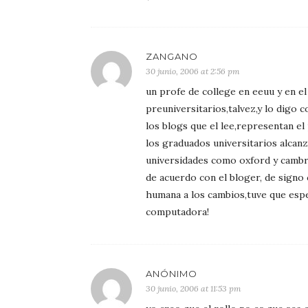
ZANGANO
30 junio, 2006 at 2:56 pm
un profe de college en eeuu y en e
preuniversitarios,talvez,y lo digo 
los blogs que el lee,representan el
los graduados universitarios alcanz
universidades como oxford y camb
de acuerdo con el bloger, de signo c
humana a los cambios,tuve que esp
computadora!
ANÓNIMO
30 junio, 2006 at 11:53 pm