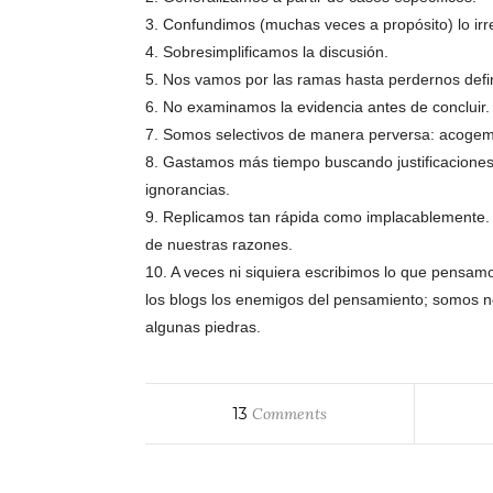
3. Confundimos (muchas veces a propósito) lo irre
4. Sobresimplificamos la discusión.
5. Nos vamos por las ramas hasta perdernos defi
6. No examinamos la evidencia antes de concluir.
7. Somos selectivos de manera perversa: acogemo
8. Gastamos más tiempo buscando justificacione
ignorancias.
9. Replicamos tan rápida como implacablemente.
de nuestras razones.
10. A veces ni siquiera escribimos lo que pensam
los blogs los enemigos del pensamiento; somos n
algunas piedras.
13
Comments