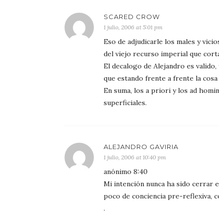
SCARED CROW
1 julio, 2006 at 5:01 pm
Eso de adjudicarle los males y vici
del viejo recurso imperial que cor
El decalogo de Alejandro es valido,
que estando frente a frente la cos
En suma, los a priori y los ad hom
superficiales.
ALEJANDRO GAVIRIA
1 julio, 2006 at 10:40 pm
anónimo 8:40
Mi intención nunca ha sido cerrar e
poco de conciencia pre-reflexiva, c
.