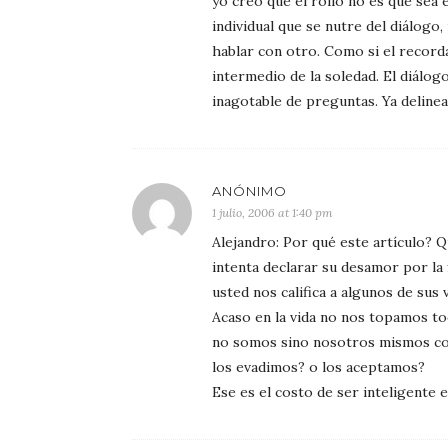
yo creo que el rollo no es que sea
individual que se nutre del diálogo
hablar con otro. Como si el record
intermedio de la soledad. El diálog
inagotable de preguntas. Ya delinea
ANÓNIMO
1 julio, 2006 at 1:40 pm
Alejandro: Por qué este artículo? Q
intenta declarar su desamor por la 
usted nos califica a algunos de sus 
Acaso en la vida no nos topamos t
no somos sino nosotros mismos co
los evadimos? o los aceptamos?
Ese es el costo de ser inteligente e