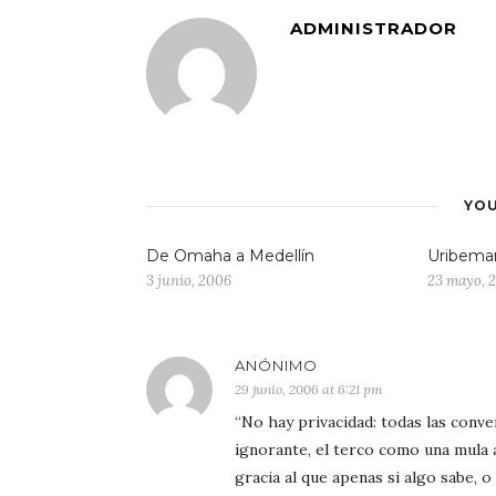
ADMINISTRADOR
YOU
De Omaha a Medellín
Uribema
3 junio, 2006
23 mayo, 
ANÓNIMO
29 junio, 2006 at 6:21 pm
“No hay privacidad: todas las conv
ignorante, el terco como una mula
gracia al que apenas si algo sabe,