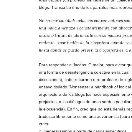
Alan Jacobs (un profesor de inglés de un colleg
blogs. Transcribo uno de los párrafos más repres
No hay privacidad: todas las conversaciones son 
una mula amenazan constantemente con ahogar al 
mínimo tratan de abrumarlo con su masiva prese
reciente– institución de la blogosfera cuando se 
hasta donde se puede prever, la blogosfera es la
Para responder a Jacobs. O mejor, para evitar qu
una forma de desinteligencia colectiva en la cual 
discusiones), cabe recurrir a otro profesor de ing
ensayo titulado “Nonsense: a handbook of logical f
arquitectura de los blogs los hace especialmente v
prejuicios, a los diálogos de unos sordos peculiar
la elocuencia). En fin, creo que no está demás r
traduzco libremente como una advertencia (para e
creer.
2. Generalizamos a partir de casos específicos.