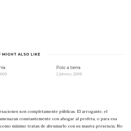
 MIGHT ALSO LIKE
nía
Polo a tierra
2009
2 febrero, 2008
ersaciones son completamente públicas. El arrogante, el
 amenazan constantemente con ahogar al profeta, o para esa
 o como mínimo tratan de abrumarlo con su masiva presencia. No