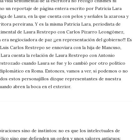
la vida sentimental de la escritora no recogo chismes ni
o un reportaje de página entera escrito por Patricia Lara
ga de Laura, en la que cuenta con pelos y señales la azarosa y
itora pereirana. Y es la misma Patricia Lara, periodista de
sentimental de Laura Restrepo con Carlos Pizarro Leongómez,
era negiociadora de paz ¡¡¡en representación del gobierno!!! Es
Luis Carlos Restrepo se ennoviara con la hija de Mancuso,
a Lara cuenta la relación de Laura Restrepo con Antonio
strozado cuando Laura se fue y lo cambió por otro político
iplomático en Roma. Entonces, vamos a ver, si podemos o no
odos estos personajillos dizque representantes de nuestra
uando abren la boca en el exterior.
iraciones sino de instintos: no es que los intelectuales de
élico sino que defienden un orden y unos valores antiguos: