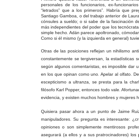
personales de los funcionarios, ex-funcionari
“letrados” que a los primeros”. Habría que pr
Santiago Gamboa, o del trabajo anterior de Laur
cónsules a sueldo; o si sabe de la fascinación d
más independientes del poder que los tecnócratas
simple hecho. Adán parece apoltronado, cómodame
Como si él mismo (y la izquierda en general) tuvi
Otras de las posiciones reflejan un nihilismo ant
constantemente se tergiversan, la estadísticas 
según algunos comentaristas, es imposible dar un
en los que opinan como uno. Apelar al olfato. Des
escepticismo a ultranza, se presta para la char
filósofo Karl Popper, entonces todo vale. Afortuna
evidencia, y existen muchos hombres y mujeres h
Quisiera pasar ahora a un punto de Jaime Ruiz,
manipuladores. Su pregunta es interesante: ¿c
opiniones o son simplemente mentirosos profe
asegurará (a ellos y a sus pratrocinadores) los p