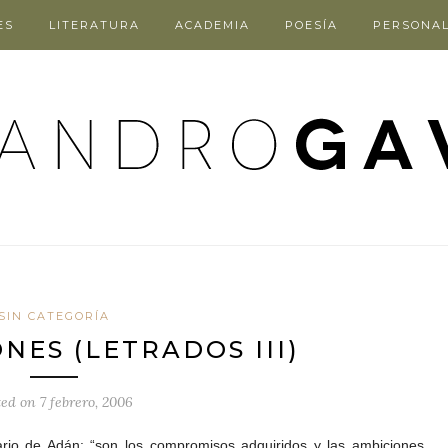
ES
LITERATURA
ACADEMIA
POESÍA
PERSONA
SIN CATEGORÍA
NES (LETRADOS III)
ted on
7 febrero, 2006
ario de Adán: “son los compromisos adquiridos y las ambiciones