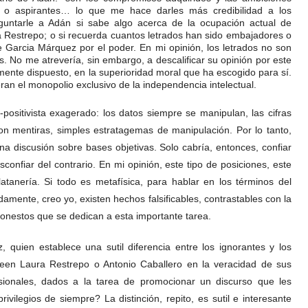
os o aspirantes… lo que me hace darles más credibilidad a los
eguntarle a Adán si sabe algo acerca de la ocupación actual de
a Restrepo; o si recuerda cuantos letrados han sido embajadores o
e Garcia Márquez por el poder. En mi opinión, los letrados no son
. No me atrevería, sin embargo, a descalificar su opinión por este
nte dispuesto, en la superioridad moral que ha escogido para sí.
eran el monopolio exclusivo de la independencia intelectual.
i-positivista exagerado: los datos siempre se manipulan, las cifras
son mentiras, simples estratagemas de manipulación. Por lo tanto,
a discusión sobre bases objetivas. Solo cabría, entonces, confiar
confiar del contrario. En mi opinión, este tipo de posiciones, este
latanería. Si todo es metafísica, para hablar en los términos del
damente, creo yo, existen hechos falsificables, contrastables con la
onestos que se dedican a esta importante tarea.
 quien establece una sutil diferencia entre los ignorantes y los
reen Laura Restrepo o Antonio Caballero en la veracidad de sus
sionales, dados a la tarea de promocionar un discurso que les
rivilegios de siempre? La distinción, repito, es sutil e interesante