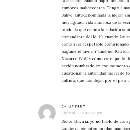
Aclaración: cuando hago mención a 
rumores malidecentes. Tengo a man
Salive, autodenominada la mejor ami
muy agitada vida amorosa de la escr
oficio, la que cuenta la relación 
comandante del M-19, cuando Laura 
como si el respetable comisionado 
hágame el favor. Y también Patrici
Navarro Wolf y cómo éste quedó de
recién nombrado en ese momento d
cuestionar la autoridad moral de t
cultura, que nos dejan por el piso c
JAIME RUIZ
7 febrero, 2006 at 9:00 pm
Señor Gaviria, yo no hablo de consp
izquierda ejecuten un plan maquiav