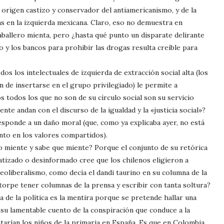
 origen castizo y conservador del antiamericanismo, y de la
as en la izquierda mexicana. Claro, eso no demuestra en
allero mienta, pero ¿hasta qué punto un disparate delirante
 y los bancos para prohibir las drogas resulta creíble para
dos los intelectuales de izquierda de extracción social alta (los
an de insertarse en el grupo privilegiado) le permite a
 todos los que no son de su círculo social son su servicio
e andan con el discurso de la igualdad y la «justicia social»?
sponde a un daño moral (que, como ya explicaba ayer, no está
anto en los valores compartidos).
miente y sabe que miente? Porque el conjunto de su retórica
atizado o desinformado cree que los chilenos eligieron a
eoliberalismo, como decía el dandi taurino en su columna de la
torpe tener columnas de la prensa y escribir con tanta soltura?
a de la política es la mentira porque se pretende hallar una
o su lamentable cuento de la conspiración que conduce a la
utarían los niños de la primaria en España. Es que en Colombia