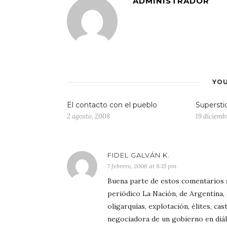
ADMINISTRADOR
YOU
El contacto con el pueblo
Supersti
2 agosto, 2008
19 diciemb
FIDEL GALVÁN K.
7 febrero, 2006 at 8:15 pm
Buena parte de estos comentarios s
periódico La Nación, de Argentina, 
oligarquías, explotación, élites, ca
negociadora de un gobierno en diá