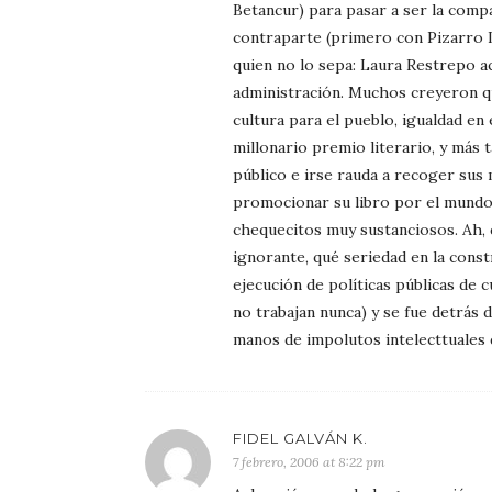
Betancur) para pasar a ser la compa
contraparte (primero con Pizarro 
quien no lo sepa: Laura Restrepo ac
administración. Muchos creyeron qu
cultura para el pueblo, igualdad en 
millonario premio literario, y más 
público e irse rauda a recoger sus m
promocionar su libro por el mundo,
chequecitos muy sustanciosos. Ah,
ignorante, qué seriedad en la const
ejecución de políticas públicas de c
no trabajan nunca) y se fue detrás 
manos de impolutos intelecttuales d
FIDEL GALVÁN K.
7 febrero, 2006 at 8:22 pm