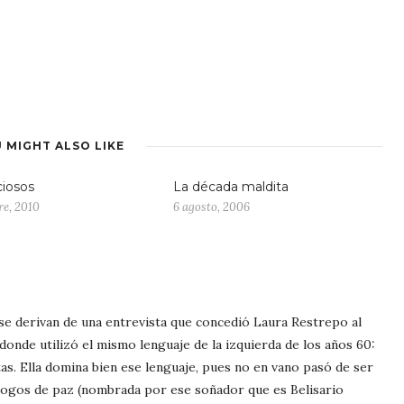
 MIGHT ALSO LIKE
ciosos
La década maldita
re, 2010
6 agosto, 2006
e derivan de una entrevista que concedió Laura Restrepo al
donde utilizó el mismo lenguaje de la izquierda de los años 60:
stas. Ella domina bien ese lenguaje, pues no en vano pasó de ser
logos de paz (nombrada por ese soñador que es Belisario