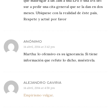
que madrugar a las 3am a una EPS o una IPS del
sur a pedir una cita general que se la dan en dos
meses. Ubíquese con la realidad de éste país,
Respete y actué por favor
ANÓNIMO
14 abril, 2014 at 3:42 pm
Martha: lo ofensivo es su ignorancia. Si tiene
información que refute lo dicho, muéstrela.
ALEJANDRO GAVIRIA
14 abril, 2014 at 4:56 pm
Empirismo vulgar
.