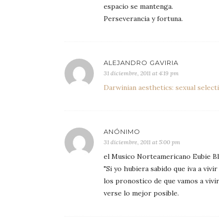
espacio se mantenga.
Perseverancia y fortuna.
ALEJANDRO GAVIRIA
31 diciembre, 2011 at 4:19 pm
Darwinian aesthetics: sexual select
ANÓNIMO
31 diciembre, 2011 at 5:00 pm
el Musico Norteamericano Eubie Bla
"Si yo hubiera sabido que iva a viv
los pronostico de que vamos a vivi
verse lo mejor posible.