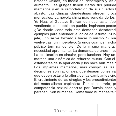
Estados Unidos, en medio del desempleo y las a
aumento. Las gringas tienen claras sus prior
mamarios y en la remodelación de sus cuartos 
abasto. Las clínicas clandestinas ofrecen pr
mensuales. La novela china más vendida de los 
Yu Hua, el Gustavo Bolívar de nuestras antíp
vendiendo, de pueblo en pueblo, implantes pectora
¿De dónde viene toda esta demanda desaforada?
ejemplos para entender la lógica del asunto. Si l
jefe, uno se ve forzado a hacer lo mismo. Si nue
vuelve casi un imperativo. Si unos cuantos hincha
público termina de pie. De la misma manera, s
necesidad apremiante. La demanda de unos impu
La explicación es circular, pero funciona. Hay u
marcha una dinámica de refuerzo mutuo. Con el t
estándares de la apariencia y los hace aún más p
Los implantes mamarios, más conspicuas las 
decisiones son racionales, que desean conservar
que deben estar a la altura de las cambiantes cir
El crecimiento de las cirugías y los procedimient
del materialismo capitalista. Por el contrario,
competencia sexual descrita por Darwin hace 
parecen. Son humanas. Demasiado humanas tal 
70
Comments