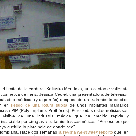
el límite de la cordura. Katiuska Mendoza, una cantante vallenata
cosmética de nariz. Jessica Cediel, una presentadora de televisión
ficultades médicas (y algo más) después de un tratamiento estético
án en
riesgo de una rotura súbita
de unos implantes mamarios
cesa PIP (Poly Implants Prothèses). Pero todas estas noticias son
 visible de una industria médica que ha crecido rápida y
saciable por cirugías y tratamientos cosméticos. “Por eso es que
a cuchilla la plata sale de donde sea”.
colombiana. Hace dos semanas
la revista
Newsweek
reportó
que, en