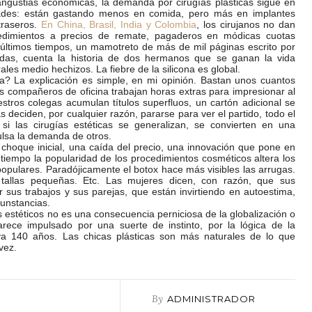
ngustias económicas, la demanda por cirugías plásticas sigue en
idades: están gastando menos en comida, pero más en implantes
traseros.
En China, Brasil, India y Colombia
, los cirujanos no dan
ocedimientos a precios de remate, pagaderos en módicas cuotas
últimos tiempos, un mamotreto de más de mil páginas escrito por
odas, cuenta la historia de dos hermanos que se ganan la vida
les medio hechizos. La fiebre de la silicona es global.
 La explicación es simple, en mi opinión. Bastan unos cuantos
os compañeros de oficina trabajan horas extras para impresionar al
stros colegas acumulan títulos superfluos, un cartón adicional se
s deciden, por cualquier razón, pararse para ver el partido, todo el
i las cirugías estéticas se generalizan, se convierten en una
lsa la demanda de otros.
n choque inicial, una caída del precio, una innovación que pone en
iempo la popularidad de los procedimientos cosméticos altera los
opulares. Paradójicamente el botox hace más visibles las arrugas.
tallas pequeñas. Etc. Las mujeres dicen, con razón, que sus
 sus trabajos y sus parejas, que están invirtiendo en autoestima,
cunstancias.
os estéticos no es una consecuencia perniciosa de la globalización o
 parece impulsado por una suerte de instinto, por la lógica de la
ya 140 años. Las chicas plásticas son más naturales de lo que
vez.
By
ADMINISTRADOR